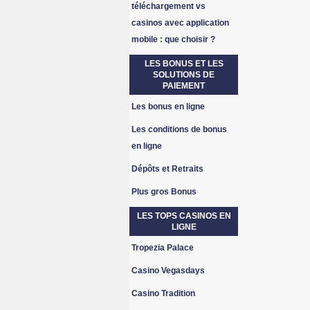
téléchargement vs
casinos avec application
mobile : que choisir ?
LES BONUS ET LES
SOLUTIONS DE
PAIEMENT
Les bonus en ligne
Les conditions de bonus
en ligne
Dépôts et Retraits
Plus gros Bonus
LES TOPS CASINOS EN
LIGNE
Tropezia Palace
Casino Vegasdays
Casino Tradition