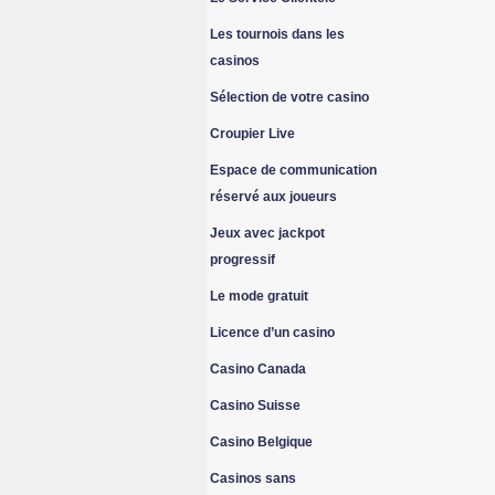
Les tournois dans les
casinos
Sélection de votre casino
Croupier Live
Espace de communication
réservé aux joueurs
Jeux avec jackpot
progressif
Le mode gratuit
Licence d’un casino
Casino Canada
Casino Suisse
Casino Belgique
Casinos sans