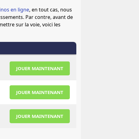
inos en ligne
, en tout cas, nous
lissements. Par contre, avant de
ettre sur la voie, voici les
JOUER MAINTENANT
JOUER MAINTENANT
JOUER MAINTENANT