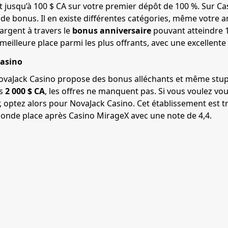
t jusqu’à 100 $ CA sur votre premier dépôt de 100 %. Sur C
e bonus. Il en existe différentes catégories, même votre 
argent à travers le
bonus anniversaire
pouvant atteindre 1
a meilleure place parmi les plus offrants, avec une excellente
asino
ovaJack Casino propose des bonus alléchants et même stup
es
2 000 $ CA
, les offres ne manquent pas. Si vous voulez vou
, optez alors pour NovaJack Casino. Cet établissement est tr
econde place après Casino MirageX avec une note de 4,4.