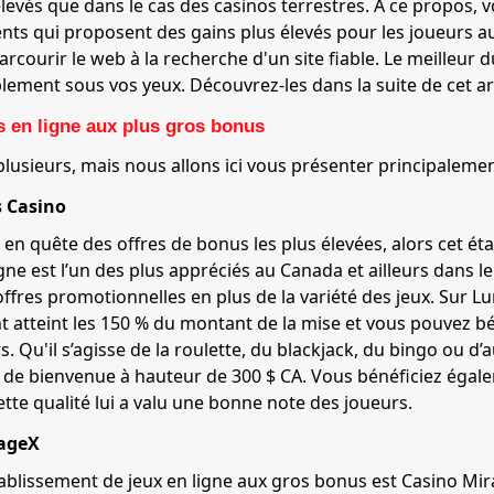
élevés que dans le cas des casinos terrestres. À ce propos, v
nts qui proposent des gains plus élevés pour les joueurs a
rcourir le web à la recherche d'un site fiable. Le meilleur 
lement sous vos yeux. Découvrez-les dans la suite de cet art
s en ligne aux plus gros bonus
 plusieurs, mais nous allons ici vous présenter principalemen
 Casino
s en quête des offres de bonus les plus élevées, alors cet é
gne est l’un des plus appréciés au Canada et ailleurs dans l
offres promotionnelles en plus de la variété des jeux. Sur Lu
 atteint les 150 % du montant de la mise et vous pouvez bén
. Qu'il s’agisse de la roulette, du blackjack, du bingo ou d’
de bienvenue à hauteur de 300 $ CA. Vous bénéficiez égal
cette qualité lui a valu une bonne note des joueurs.
rageX
ablissement de jeux en ligne aux gros bonus est Casino Mi