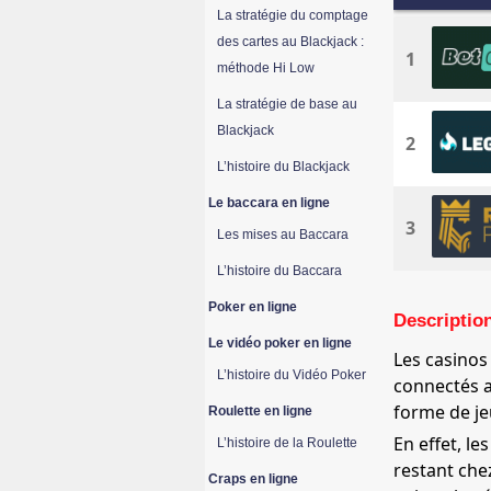
La stratégie du comptage
des cartes au Blackjack :
1
méthode Hi Low
La stratégie de base au
Blackjack
2
L’histoire du Blackjack
Le baccara en ligne
3
Les mises au Baccara
L’histoire du Baccara
Poker en ligne
Description
Le vidéo poker en ligne
Les casinos
L’histoire du Vidéo Poker
connectés a
forme de jeu
Roulette en ligne
En effet, le
L’histoire de la Roulette
restant chez
Craps en ligne