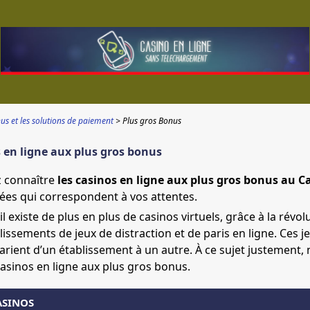
us et les solutions de paiement
Plus gros Bonus
 en ligne aux plus gros bonus
z connaître
les casinos en ligne aux plus gros bonus au 
ées qui correspondent à vos attentes.
l existe de plus en plus de casinos virtuels, grâce à la révolu
ablissements de jeux de distraction et de paris en ligne. Ces
arient d’un établissement à un autre. À ce sujet justement, 
casinos en ligne aux plus gros bonus.
ASINOS