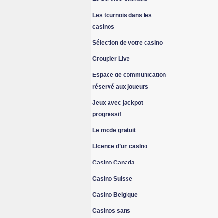
Les tournois dans les
casinos
Sélection de votre casino
Croupier Live
Espace de communication
réservé aux joueurs
Jeux avec jackpot
progressif
Le mode gratuit
Licence d’un casino
Casino Canada
Casino Suisse
Casino Belgique
Casinos sans