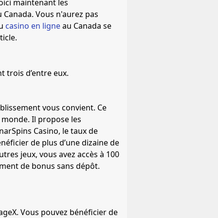
oici maintenant les
u Canada. Vous n'aurez pas
du
casino en ligne
au Canada se
icle.
t trois d’entre eux.
tablissement vous convient. Ce
e monde. Il propose les
narSpins Casino, le taux de
éficier de plus d’une dizaine de
autres jeux, vous avez accès à 100
ement de bonus sans dépôt.
rageX. Vous pouvez bénéficier de