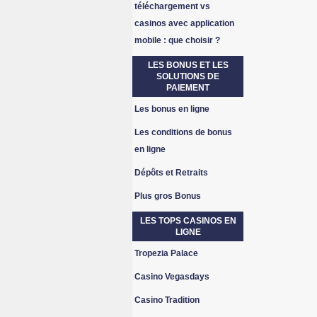
téléchargement vs
casinos avec application
mobile : que choisir ?
LES BONUS ET LES
SOLUTIONS DE
PAIEMENT
Les bonus en ligne
Les conditions de bonus
en ligne
Dépôts et Retraits
Plus gros Bonus
LES TOPS CASINOS EN
LIGNE
Tropezia Palace
Casino Vegasdays
Casino Tradition