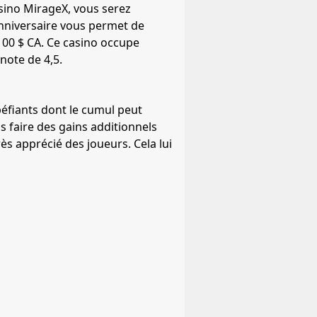
asino MirageX, vous serez
anniversaire vous permet de
00 $ CA. Ce casino occupe
 note de 4,5.
éfiants dont le cumul peut
s faire des gains additionnels
ès apprécié des joueurs. Cela lui