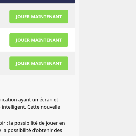
JOUER MAINTENANT
JOUER MAINTENANT
JOUER MAINTENANT
nication ayant un écran et
intelligent. Cette nouvelle
r : la possibilité de jouer en
e la possibilité d’obtenir des