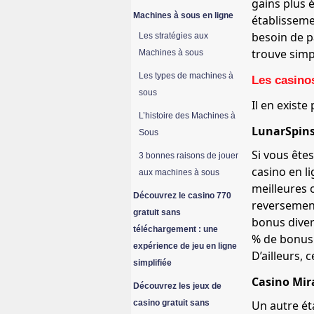
gains plus 
Machines à sous en ligne
établisseme
besoin de pa
Les stratégies aux
trouve simp
Machines à sous
Les types de machines à
Les casino
sous
Il en existe
L’histoire des Machines à
LunarSpins
Sous
Si vous ête
3 bonnes raisons de jouer
casino en li
aux machines à sous
meilleures 
Découvrez le casino 770
reversement
gratuit sans
bonus divers
téléchargement : une
% de bonus 
expérience de jeu en ligne
D’ailleurs, 
simplifiée
Casino Mi
Découvrez les jeux de
casino gratuit sans
Un autre ét