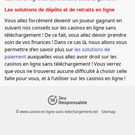
Les solutions de dépôts et de retraits en ligne
Vous allez forcément devenir un joueur gagnant en
suivant nos conseils sur les casinos en ligne sans
téléchargement ! De ce fait, vous allez devoir prendre
soin de vos finances ! Dans ce cas là, nous allons vous
permettre d’en savoir plus sur
les solutions de
paiement
auxquelles vous allez avoir droit sur les
casinos en ligne sans téléchargement ! Vous verrez
que vous ne trouverez aucune difficulté à choisir celle
faite pour vous, et à l’utiliser sur les casinos en ligne !
© www.casino-en-ligne-sans-telechargement.net
Sitemap