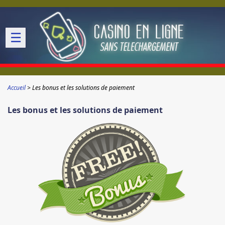
☰
Accueil
Les bonus et les solutions de paiement
Les bonus et les solutions de paiement