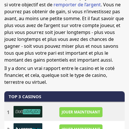
si votre objectif est de
remporter de l’argent
. Vous ne
pourrez pas obtenir de gain, si vous n’investissez pas
avant, au moins une petite somme. Et il faut savoir que
plus vous avez de l’argent sur votre compte joueur, et
plus vous pourrez soit jouer longtemps - plus vous
jouez longtemps et plus vous avez des chances de
gagner - soit vous pouvez miser plus et nous savons
tous que plus votre pari est important et plus le
montant des gains potentiels est important aussi.
Il y a donc un vrai rapport entre le casino et le coté
financier, et cela, quelque soit le type de casino,
terrestre ou virtuel.
TOP 3 CASINOS
1
JOUER MAINTENANT