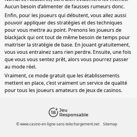
Aucun besoin d’alimenter de fausses rumeurs donc.
Enfin, pour les joueurs qui débutent, vous allez aussi
pouvoir appliquer des stratégies et des techniques
pour vous mettre au point. Prenons les joueurs de
blackjack qui ont tout de même besoin de temps pour
maitriser la stratégie de base. En jouant gratuitement,
vous vous entrainez sans rien perdre. Ensuite, une fois
que vous vous sentez prêt, alors vous pourrez passer
au mode réel.
Vraiment, ce mode gratuit que les établissements
mettent en place, c’est vraiment un service de qualité
pour tous les joueurs amateurs de jeux de casinos.
© www.casino-en-ligne-sans-telechargement.net
Sitemap