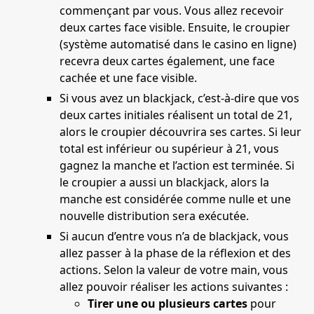
commençant par vous. Vous allez recevoir
deux cartes face visible. Ensuite, le croupier
(système automatisé dans le casino en ligne)
recevra deux cartes également, une face
cachée et une face visible.
Si vous avez un blackjack, c’est-à-dire que vos
deux cartes initiales réalisent un total de 21,
alors le croupier découvrira ses cartes. Si leur
total est inférieur ou supérieur à 21, vous
gagnez la manche et l’action est terminée. Si
le croupier a aussi un blackjack, alors la
manche est considérée comme nulle et une
nouvelle distribution sera exécutée.
Si aucun d’entre vous n’a de blackjack, vous
allez passer à la phase de la réflexion et des
actions. Selon la valeur de votre main, vous
allez pouvoir réaliser les actions suivantes :
Tirer une ou plusieurs cartes
pour