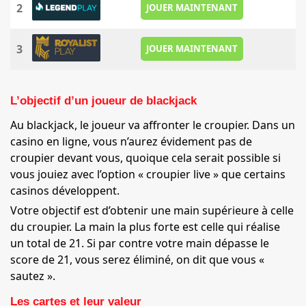
2
JOUER MAINTENANT
3
JOUER MAINTENANT
L’objectif d’un joueur de blackjack
Au blackjack, le joueur va affronter le croupier. Dans un
casino en ligne, vous n’aurez évidement pas de
croupier devant vous, quoique cela serait possible si
vous jouiez avec l’option « croupier live » que certains
casinos développent.
Votre objectif est d’obtenir une main supérieure à celle
du croupier. La main la plus forte est celle qui réalise
un total de 21. Si par contre votre main dépasse le
score de 21, vous serez éliminé, on dit que vous «
sautez ».
Les cartes et leur valeur