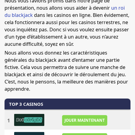
Nous vous l’avions promis dans notre page de
présentation, nous allons vous aider à devenir
un roi
du blackjack
dans les casinos en ligne. Bien évidement,
cela fonctionnera aussi pour les casinos terrestres, ne
vous inquiétez pas. Donc si vous voulez ensuite passer
d’un type d’établissement à un autre, vous n’aurez
aucune difficulté, soyez en sûr.
Nous allons vous donnez les caractéristiques
générales du blackjack avant d’entamer une partie
fictive. Cela vous permettra de suivre une manche de
blackjack et ainsi de découvrir le déroulement du jeu.
C’est, nous le pensons, la meilleure des manières pour
apprendre.
TOP 3 CASINOS
1
JOUER MAINTENANT