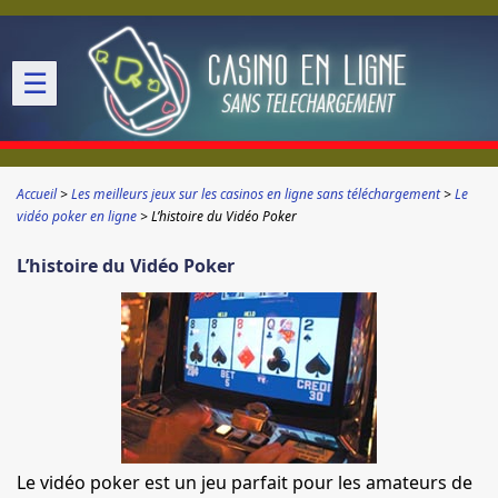
☰
Accueil
Les meilleurs jeux sur les casinos en ligne sans téléchargement
Le
vidéo poker en ligne
L’histoire du Vidéo Poker
L’histoire du Vidéo Poker
Le vidéo poker est un jeu parfait pour les amateurs de