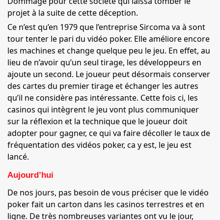
Dommage pour cette société qui laissa tomber le
projet à la suite de cette déception.
Ce n’est qu’en 1979 que l’entreprise Sircoma va à sont
tour tenter le pari du vidéo poker. Elle améliore encore
les machines et change quelque peu le jeu. En effet, au
lieu de n’avoir qu’un seul tirage, les développeurs en
ajoute un second. Le joueur peut désormais conserver
des cartes du premier tirage et échanger les autres
qu’il ne considère pas intéressante. Cette fois ci, les
casinos qui intègrent le jeu vont plus communiquer
sur la réflexion et la technique que le joueur doit
adopter pour gagner, ce qui va faire décoller le taux de
fréquentation des vidéos poker, ca y est, le jeu est
lancé.
Aujourd’hui
De nos jours, pas besoin de vous préciser que le vidéo
poker fait un carton dans les casinos terrestres et en
ligne. De très nombreuses variantes ont vu le jour,