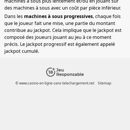
machines à sous plus lentement et/ou en jouant sur
des machines à sous avec un coût par pièce inférieur.
Dans les
machines à sous progressives
, chaque fois
que le joueur fait une mise, une partie du montant
contribue au jackpot. Cela implique que le jackpot est
composé des joueurs jouant au jeu à ce moment
précis. Le jackpot progressif est également appelé
jackpot cumulé.
© www.casino-en-ligne-sans-telechargement.net
Sitemap