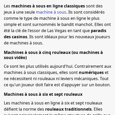
Les
machines à sous en ligne classiques
sont des
jeux à une seule
machine à sous
. Ils sont considérés
comme le type de machine à sous en ligne le plus
simple et sont surnommés le bandit manchot. Elles ont
été la clé de l'essor de Las Vegas en tant que
paradis
des casinos
. Ils sont idéaux pour les nouveaux joueurs
de machines à sous.
Machines à sous à cinq rouleaux (ou machines à
sous vidéo)
Ce sont les plus utilisés aujourd'hui. Contrairement aux
machines à sous classiques, elles sont
numériques
et
ne nécessitent ni rouleaux ni leviers mécaniques. Tout
ce qu'un joueur doit faire est d'appuyer sur un bouton.
Machines à sous à six et sept rouleaux
Les machines à sous en ligne à six et sept rouleaux
défient la norme des
rouleaux traditionnels
. Elles