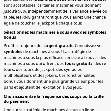
sont acceptables, certaines machines vous donnant
jusqu'à 98%. Indépendamment de la variance élevée ou
faible, les RNG garantiront que vous aurez une chance
égale de toucher le jackpot à chaque tour.
Sélectionnez les machines à sous avec des symboles
bonus
Profitez toujours de
l'argent gratuit
. Connaissez vos
symboles
de machines à sous ! La stratégie de
machines à sous la plus efficace consiste à trouver des
machines à sous qui offrent des
tours gratuits
, des re-
tours, des tours de jackpot, des symboles
multiplicateurs et des jokers. Ces fonctionnalités
bonus vous donnent une plus grande valeur pour les
paris et ajoutent de l'excitation à vos jeux.
Choisissez entre la fréquence des coups ou la taille
du paiement
Une autre stratégie de machines à sous en ligne