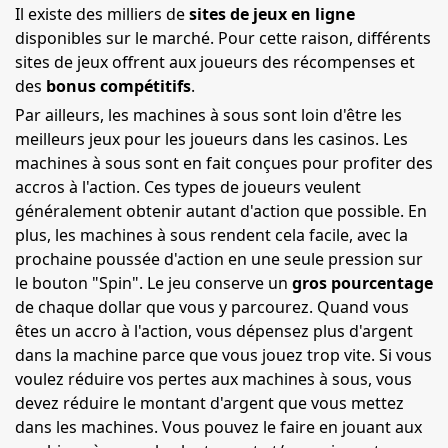
Il existe des milliers de
sites de jeux en ligne
disponibles sur le marché. Pour cette raison, différents
sites de jeux offrent aux joueurs des récompenses et
des
bonus compétitifs
.
Par ailleurs, les machines à sous sont loin d'être les
meilleurs jeux pour les joueurs dans les casinos. Les
machines à sous sont en fait conçues pour profiter des
accros à l'action. Ces types de joueurs veulent
généralement obtenir autant d'action que possible. En
plus, les machines à sous rendent cela facile, avec la
prochaine poussée d'action en une seule pression sur
le bouton "Spin". Le jeu conserve un
gros pourcentage
de chaque dollar que vous y parcourez. Quand vous
êtes un accro à l'action, vous dépensez plus d'argent
dans la machine parce que vous jouez trop vite. Si vous
voulez réduire vos pertes aux machines à sous, vous
devez réduire le montant d'argent que vous mettez
dans les machines. Vous pouvez le faire en jouant aux