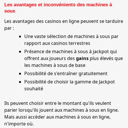
Les avantages et inconvénients des machines à
sous
Les avantages des casinos en ligne peuvent se tarduire
par :
Une vaste sélection de machines à sous par
rapport aux casinos terrestres
Présence de machines à sous à jackpot qui
offrent aux joueurs des
gains
plus élevés que
les machines à sous de base
Possibilité de s'entraîner gratuitement
Possibilité de choisir la gamme de Jackpot
souhaité
Ils peuvent choisir entre le montant qu'ils veulent
parier lorsqu'ils jouent aux machines à sous en ligne.
Mais aussi accéder aux machines à sous en ligne,
n'importe où.