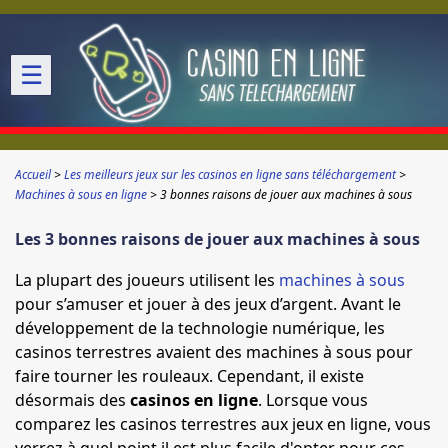
☰
Accueil
Les meilleurs jeux sur les casinos en ligne sans téléchargement
Machines à sous en ligne
3 bonnes raisons de jouer aux machines à sous
Les 3 bonnes raisons de jouer aux machines à sous
La plupart des joueurs utilisent les
machines à sous
pour s’amuser et jouer à des jeux d’argent. Avant le
développement de la technologie numérique, les
casinos terrestres avaient des machines à sous pour
faire tourner les rouleaux. Cependant, il existe
désormais des
casinos en ligne
. Lorsque vous
comparez les casinos terrestres aux jeux en ligne, vous