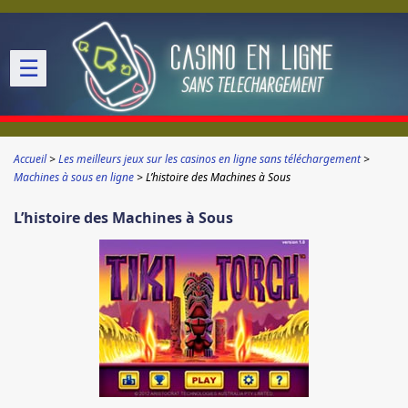
☰
Accueil
Les meilleurs jeux sur les casinos en ligne sans téléchargement
Machines à sous en ligne
L’histoire des Machines à Sous
L’histoire des Machines à Sous