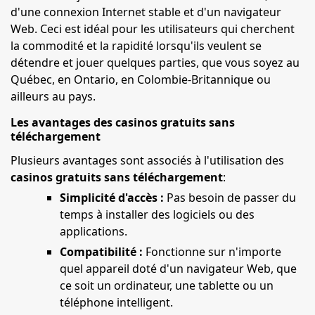
d'une connexion Internet stable et d'un navigateur
Web. Ceci est idéal pour les utilisateurs qui cherchent
la commodité et la rapidité lorsqu'ils veulent se
détendre et jouer quelques parties, que vous soyez au
Québec, en Ontario, en Colombie-Britannique ou
ailleurs au pays.
Les avantages des casinos gratuits sans
téléchargement
Plusieurs avantages sont associés à l'utilisation des
casinos gratuits sans téléchargement
:
Simplicité d'accès :
Pas besoin de passer du
temps à installer des logiciels ou des
applications.
Compatibilité :
Fonctionne sur n'importe
quel appareil doté d'un navigateur Web, que
ce soit un ordinateur, une tablette ou un
téléphone intelligent.