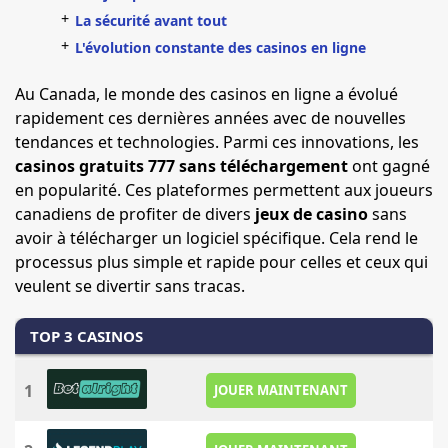
+
La sécurité avant tout
+
L'évolution constante des casinos en ligne
Au Canada, le monde des casinos en ligne a évolué
rapidement ces dernières années avec de nouvelles
tendances et technologies. Parmi ces innovations, les
casinos gratuits 777 sans téléchargement
ont gagné
en popularité. Ces plateformes permettent aux joueurs
canadiens de profiter de divers
jeux de casino
sans
avoir à télécharger un logiciel spécifique. Cela rend le
processus plus simple et rapide pour celles et ceux qui
veulent se divertir sans tracas.
TOP 3 CASINOS
1
JOUER MAINTENANT