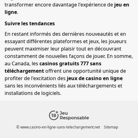
transformer encore davantage l'expérience de
jeu en
ligne
.
Suivre les tendances
En restant informés des dernières nouveautés et en
essayant différentes plateformes et jeux, les joueurs
peuvent maximiser leur plaisir tout en découvrant
constamment de nouvelles façons de jouer. En somme,
au Canada, les
casinos gratuits 777 sans
téléchargement
offrent une opportunité unique de
profiter de l'excitation des
jeux de casino en ligne
sans les inconvénients liés aux téléchargements et
installations de logiciels.
© www.casino-en-ligne-sans-telechargement.net
Sitemap