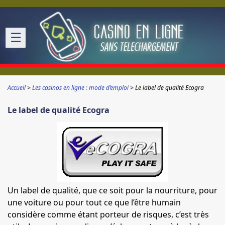
☰
Accueil
Les casinos en ligne : mode d’emploi
Le label de qualité Ecogra
Le label de qualité Ecogra
Un label de qualité, que ce soit pour la nourriture, pour
une voiture ou pour tout ce que l’être humain
considère comme étant porteur de risques, c’est très