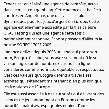
Ecogra est en réalité une agence de contrôle, active
dans le milieu du gambling. Cette agence est basée à
Londres en Angleterre, une des villes les plus
dynamiques pour les jeux d’argent en Europe. Cette
agence est elle-même accrédité par la très célèbre
UKAS Testing qui est une agence cette fois ci
nationalement reconnue. Ecogra possède d’ailleurs la
norme SO/IEC 17025:2005.
L’agence délivre depuis 2003 un label qui porte son
nom, Ecogra. Ce label, vous avez surement dû le voir
via son logo, sur de nombreux casinos en ligne
considérés comme honnête, équitable et respectueux.
C’est ces valeurs qu’Ecogra défend à travers ses
activités qui s’étendent maintenant bien plus loin que
les frontières de l’Europe.
Elle est aussi associée à des autorités qui délivrent des
licences de jeu, notamment en Europe comme les
autorités maltaises, espagnoles et bien d’autres.