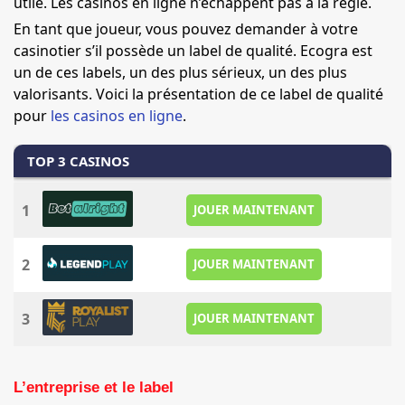
utile. Les casinos en ligne n’échappent pas à la règle.
En tant que joueur, vous pouvez demander à votre
casinotier s’il possède un label de qualité. Ecogra est
un de ces labels, un des plus sérieux, un des plus
valorisants. Voici la présentation de ce label de qualité
pour
les casinos en ligne
.
TOP 3 CASINOS
1
JOUER MAINTENANT
2
JOUER MAINTENANT
3
JOUER MAINTENANT
L’entreprise et le label