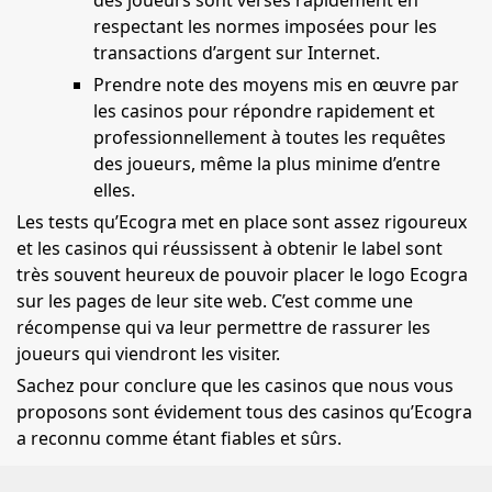
des joueurs sont versés rapidement en
respectant les normes imposées pour les
transactions d’argent sur Internet.
Prendre note des moyens mis en œuvre par
les casinos pour répondre rapidement et
professionnellement à toutes les requêtes
des joueurs, même la plus minime d’entre
elles.
Les tests qu’Ecogra met en place sont assez rigoureux
et les casinos qui réussissent à obtenir le label sont
très souvent heureux de pouvoir placer le logo Ecogra
sur les pages de leur site web. C’est comme une
récompense qui va leur permettre de rassurer les
joueurs qui viendront les visiter.
Sachez pour conclure que les casinos que nous vous
proposons sont évidement tous des casinos qu’Ecogra
a reconnu comme étant fiables et sûrs.