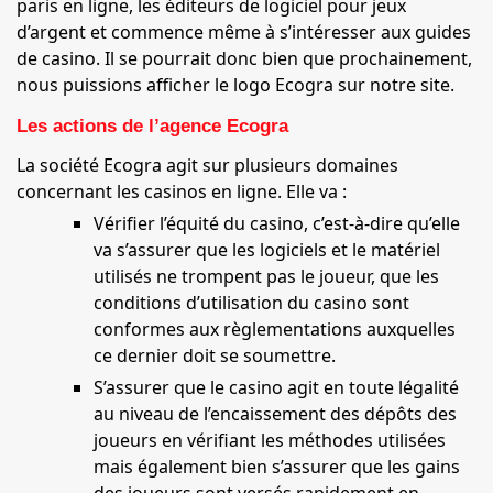
paris en ligne, les éditeurs de logiciel pour jeux
d’argent et commence même à s’intéresser aux guides
de casino. Il se pourrait donc bien que prochainement,
nous puissions afficher le logo Ecogra sur notre site.
Les actions de l’agence Ecogra
La société Ecogra agit sur plusieurs domaines
concernant les casinos en ligne. Elle va :
Vérifier l’équité du casino, c’est-à-dire qu’elle
va s’assurer que les logiciels et le matériel
utilisés ne trompent pas le joueur, que les
conditions d’utilisation du casino sont
conformes aux règlementations auxquelles
ce dernier doit se soumettre.
S’assurer que le casino agit en toute légalité
au niveau de l’encaissement des dépôts des
joueurs en vérifiant les méthodes utilisées
mais également bien s’assurer que les gains